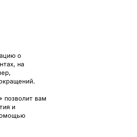
ацию о
нтах, на
мер,
сокращений.
» позволит вам
тия и
 помощью