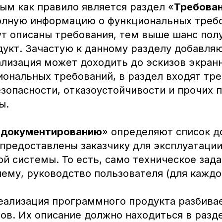
м как правило является раздел «
Требован
лную информацию о функциональных требо
ут описаны требования, тем выше шанс полу
укт. Зачастую к данному разделу добавля
ализация может доходить до эскизов экран
ональных требований, в раздел входят тре
зопасности, отказоустойчивости и прочих 
ы.
к документированию
» определяют список д
 предоставлены заказчику для эксплуатаци
 системы. То есть, само техническое зада
ему, руководство пользователя (для каждой
реализация программного продукта разбивае
ов. Их описание должно находиться в разд