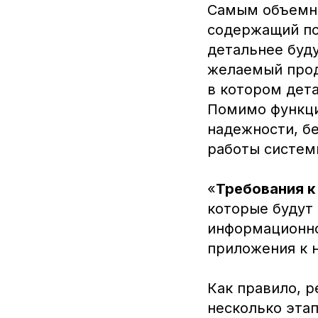
Самым объемны
содержащий по
детальнее буд
желаемый прод
в котором дет
Помимо функци
надежности, бе
работы систем
«
Требования 
которые будут
информационной
приложения к н
Как правило, 
несколько этап