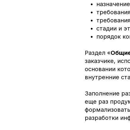
назначение
требования
требования
стадии и э
порядок ко
Раздел «
Общие
заказчике, исп
основании кот
внутренние ст
Заполнение ра
еще раз проду
формализовать
разработки ин