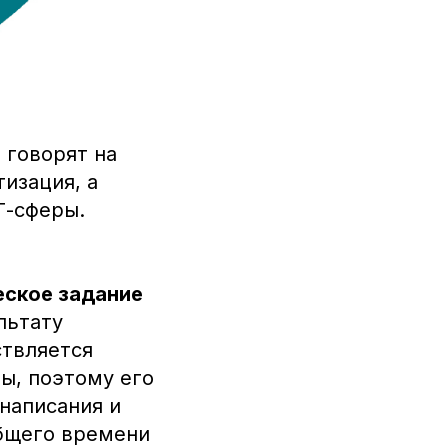
 говорят на
тизация, а
Т-сферы.
еское задание
льтату
ствляется
ы, поэтому его
написания и
общего времени