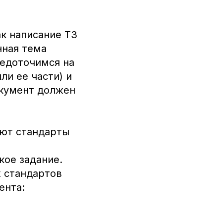
ак написание ТЗ
нная тема
редоточимся на
ли ее части) и
окумент должен
уют стандарты
кое задание.
 стандартов
ента: