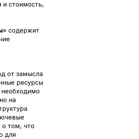
 и стоимость,
ы
» содержит
чие
од от замысла
енные ресурсы
, необходимо
но на
труктура
лючевые
о том, что
ю для