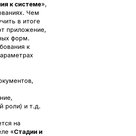
ия к системе
»,
ваниях. Чем
чить в итоге
ют приложение,
ных форм.
бования к
параметрах
окументов,
и
ние,
 роли) и т.д.
тся на
еле «
Стадии и